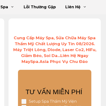
 Spa
Lỗi Thường Gặp
Liên Hệ
Cung Cấp Máy Spa, Sửa Chữa Máy Spa
Thẩm Mỹ Chất Lượng Uy Tín 08/2026.
Máy Triệt Lông, Diode, Laser Co2, HiFu,
Giảm Béo, Soi Da...Liên Hệ Ngay
MaySpa.Asia Phục Vụ Chu Đáo
TƯ VẤN MIỄN PHÍ
Setup Spa Thẩm Mỹ Viện