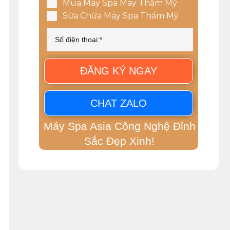
Mua Máy Spa Máy Thẩm Mỹ
Sửa Chữa Máy Spa Thẩm Mỹ
ĐĂNG KÝ NGAY
CHAT ZALO
Máy Spa Asia Công Nghệ Đỉnh
Sắc Đẹp Xinh!