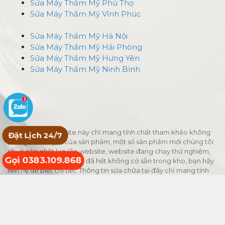
Sửa Máy Thẩm Mỹ Phú Thọ
Sửa Máy Thẩm Mỹ Vĩnh Phúc
Sửa Máy Thẩm Mỹ Hà Nội
Sửa Máy Thẩm Mỹ Hải Phòng
Sửa Máy Thẩm Mỹ Hưng Yên
Sửa Máy Thẩm Mỹ Ninh Bình
Giá cả ghi tại website này chỉ mang tính chất tham khảo không
Đặt Lịch 24/7
phải giá niêm yết của sản phẩm, một số sản phẩm mới chúng tôi
chưa cập nhật kịp lên website, website đang chạy thử nghiệm,
Gọi 0383.109.868
một số sản phẩm có thể đã hết không có sẵn trong kho, bạn hãy
liên hệ để biết chi tiết. Thông tin sửa chữa tại đây chỉ mang tính
tham khảo, chúng tôi không chịu bất kỳ trách nhiệm pháp lý nào
liên quan hoạt động tự sửa chữa máy spa thiết bị thẩm mỹ, mọi
hoạt động cần thực hiện bởi kỹ thuật viên chuyên gia được xác
minh cấp chứng chỉ.