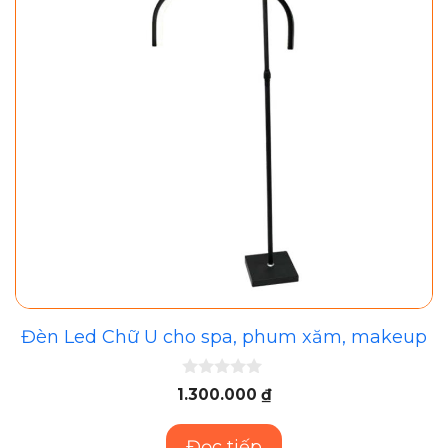
Đèn Led Chữ U cho spa, phum xăm, makeup
0
1.300.000
₫
n
g
o
Đọc tiếp