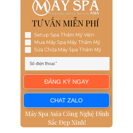
TƯ VẤN MIỄN PHÍ
Setup Spa Thẩm Mỹ Viện
Mua Máy Spa Máy Thẩm Mỹ
Sửa Chữa Máy Spa Thẩm Mỹ
ĐĂNG KÝ NGAY
CHAT ZALO
Máy Spa Asia Công Nghệ Đỉnh
Sắc Đẹp Xinh!