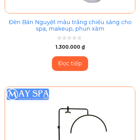
Đèn Bán Nguyệt màu trắng chiếu sáng cho
spa, makeup, phun xăm
0
1.300.000
₫
n
g
o
Đọc tiếp
à
i
5