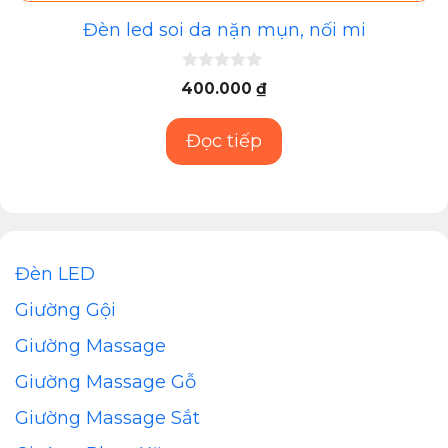
Đèn led soi da nặn mụn, nối mi
0
400.000
₫
n
g
o
Đọc tiếp
à
i
5
Đèn LED
Giường Gội
Giường Massage
Giường Massage Gỗ
Giường Massage Sắt