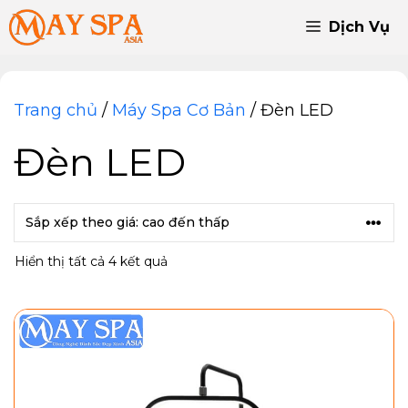
Chuyển
Dịch Vụ
đến
nội
dung
Trang chủ
/
Máy Spa Cơ Bản
/ Đèn LED
Đèn LED
Đã
Hiển thị tất cả 4 kết quả
sắp
xếp
theo
giá:
cao
đến
thấp