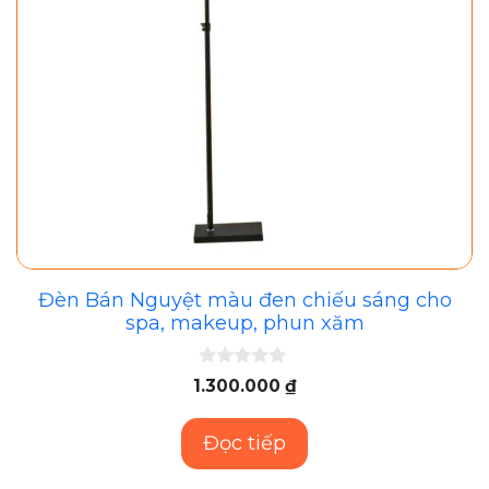
Đèn Bán Nguyệt màu đen chiếu sáng cho
spa, makeup, phun xăm
0
1.300.000
₫
n
g
o
Đọc tiếp
à
i
5