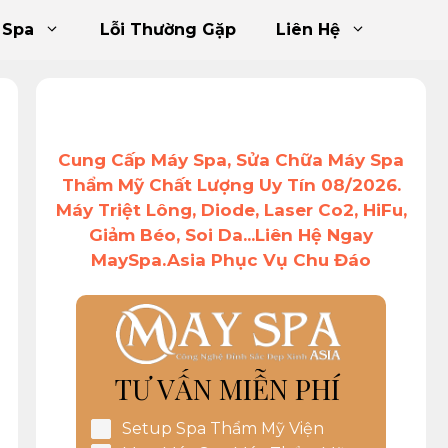
 Spa
Lỗi Thường Gặp
Liên Hệ
Cung Cấp Máy Spa, Sửa Chữa Máy Spa
Thẩm Mỹ Chất Lượng Uy Tín 08/2026.
Máy Triệt Lông, Diode, Laser Co2, HiFu,
Giảm Béo, Soi Da...Liên Hệ Ngay
MaySpa.Asia Phục Vụ Chu Đáo
TƯ VẤN MIỄN PHÍ
Setup Spa Thẩm Mỹ Viện