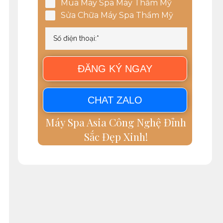
Mua Máy Spa Máy Thẩm Mỹ
Sửa Chữa Máy Spa Thẩm Mỹ
ĐĂNG KÝ NGAY
CHAT ZALO
Máy Spa Asia Công Nghệ Đỉnh
Sắc Đẹp Xinh!