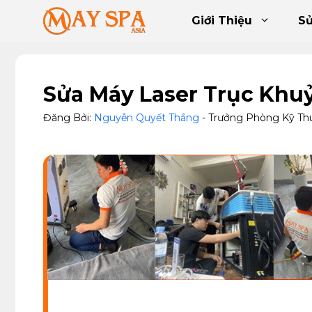
Chuyển
Giới Thiệu
S
đến
nội
dung
Sửa Máy Laser Trục Khu
Đăng Bởi:
Nguyễn Quyết Thắng
- Trưởng Phòng Kỹ Th