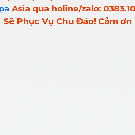
pa
Asia qua holine/zalo: 0383.1
Sẽ Phục Vụ Chu Đáo! Cảm ơn