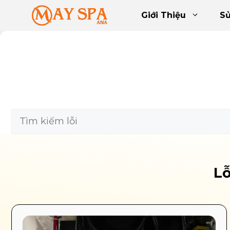
Chuyển
Giới Thiệu
S
đến
nội
dung
Tìm kiếm
Lỗ