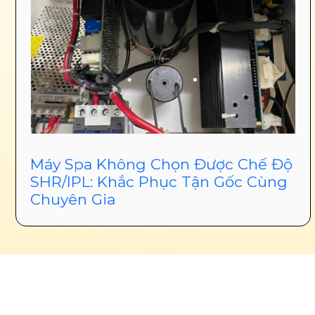
Máy Spa Không Chọn Được Chế Độ
SHR/IPL: Khắc Phục Tận Gốc Cùng
Chuyên Gia