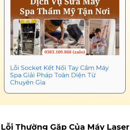
Lỗi Socket Kết Nối Tay Cầm Máy
Spa Giải Pháp Toàn Diện Từ
Chuyên Gia
Lỗi Thường Gặp Của Máy Laser