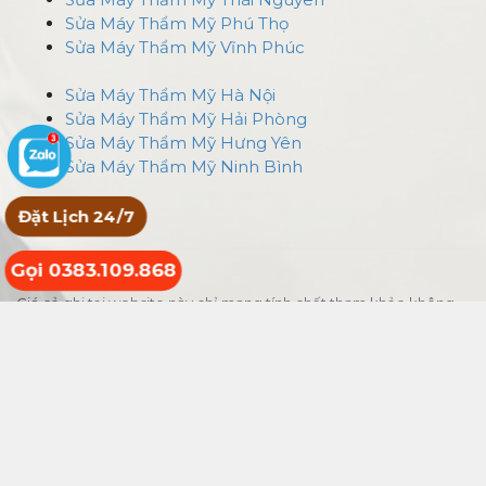
Sửa Máy Thẩm Mỹ Phú Thọ
Sửa Máy Thẩm Mỹ Vĩnh Phúc
Sửa Máy Thẩm Mỹ Hà Nội
Sửa Máy Thẩm Mỹ Hải Phòng
Sửa Máy Thẩm Mỹ Hưng Yên
Sửa Máy Thẩm Mỹ Ninh Bình
Đặt Lịch 24/7
Gọi 0383.109.868
Giá cả ghi tại website này chỉ mang tính chất tham khảo không
phải giá niêm yết của sản phẩm, một số sản phẩm mới chúng tôi
chưa cập nhật kịp lên website, website đang chạy thử nghiệm,
một số sản phẩm có thể đã hết không có sẵn trong kho, bạn hãy
liên hệ để biết chi tiết. Thông tin sửa chữa tại đây chỉ mang tính
tham khảo, chúng tôi không chịu bất kỳ trách nhiệm pháp lý nào
liên quan hoạt động tự sửa chữa máy spa thiết bị thẩm mỹ, mọi
hoạt động cần thực hiện bởi kỹ thuật viên chuyên gia được xác
minh cấp chứng chỉ.