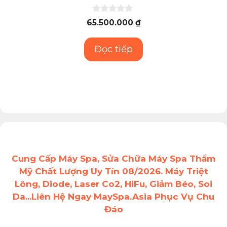
0
65.500.000
₫
n
g
o
Đọc tiếp
à
i
5
Cung Cấp Máy Spa, Sửa Chữa Máy Spa Thẩm
Mỹ Chất Lượng Uy Tín 08/2026. Máy Triệt
Lông, Diode, Laser Co2, HiFu, Giảm Béo, Soi
Da...Liên Hệ Ngay MaySpa.Asia Phục Vụ Chu
Đáo