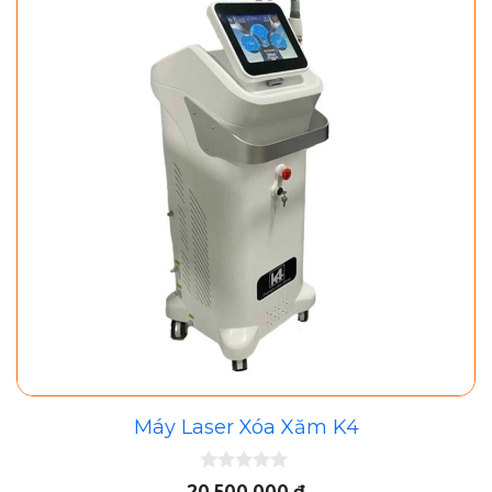
Máy Laser Xóa Xăm K4
0
20.500.000
₫