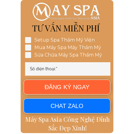
TƯ VẤN MIỄN PHÍ
Setup Spa Thẩm Mỹ Viện
Mua Máy Spa Máy Thẩm Mỹ
Sửa Chữa Máy Spa Thẩm Mỹ
ĐĂNG KÝ NGAY
CHAT ZALO
Máy Spa Asia Công Nghệ Đỉnh
Sắc Đẹp Xinh!