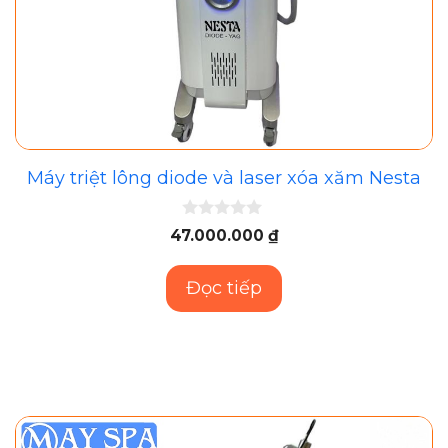
Máy triệt lông diode và laser xóa xăm Nesta
0
47.000.000
₫
n
g
o
Đọc tiếp
à
i
5