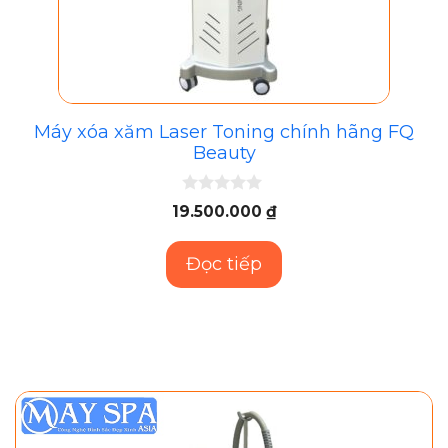
Máy xóa xăm Laser Toning chính hãng FQ
Beauty
0
19.500.000
₫
n
g
o
Đọc tiếp
à
i
5