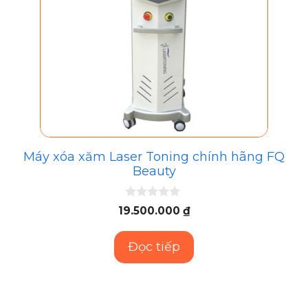
Máy xóa xăm Laser Toning chính hãng FQ
Beauty
0
19.500.000
₫
n
g
o
Đọc tiếp
à
i
5