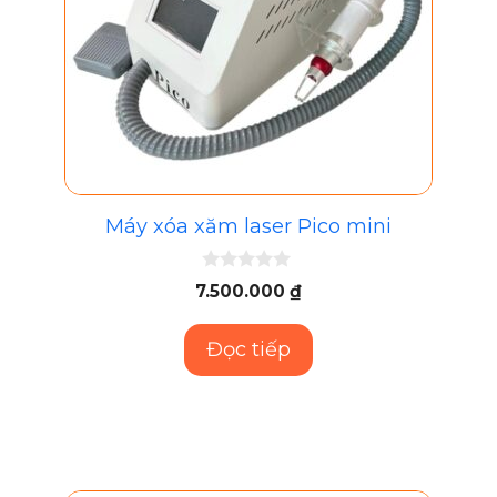
Máy xóa xăm laser Pico mini
0
7.500.000
₫
n
g
o
Đọc tiếp
à
i
5