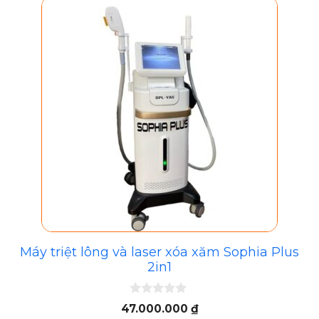
Máy triệt lông và laser xóa xăm Sophia Plus
2in1
0
47.000.000
₫
n