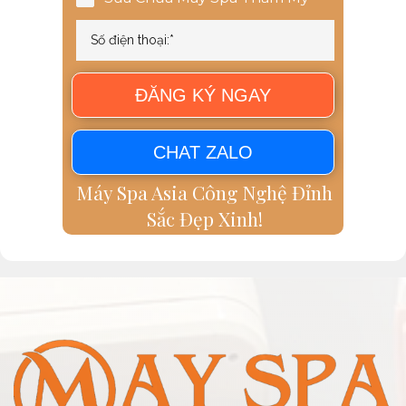
ĐĂNG KÝ NGAY
CHAT ZALO
Máy Spa Asia Công Nghệ Đỉnh
Sắc Đẹp Xinh!