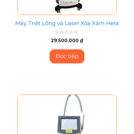
Máy Triệt Lông và Laser Xóa Xăm Hera
0
29.500.000
₫
n
g
o
Đọc tiếp
à
i
5