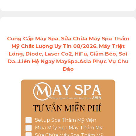
Cung Cấp Máy Spa, Sửa Chữa Máy Spa Thẩm
Mỹ Chất Lượng Uy Tín 08/2026. Máy Triệt
Lông, Diode, Laser Co2, HiFu, Giảm Béo, Soi
Da...Liên Hệ Ngay MaySpa.Asia Phục Vụ Chu
Đáo
TƯ VẤN MIỄN PHÍ
Setup Spa Thẩm Mỹ Viện
Mua Máy Spa Máy Thẩm Mỹ
Sửa Chữa Máy Spa Thẩm Mỹ