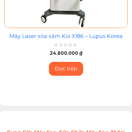
Máy Laser xóa xăm Kio X186 – Lupus Korea
0
24.800.000
₫
n
g
o
Đọc tiếp
à
i
5