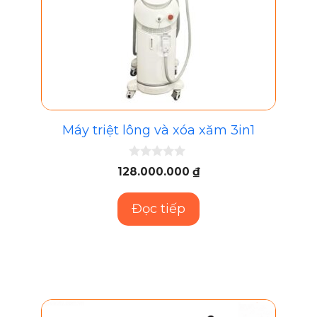
Máy triệt lông và xóa xăm 3in1
0
128.000.000
₫
n
g
o
Đọc tiếp
à
i
5