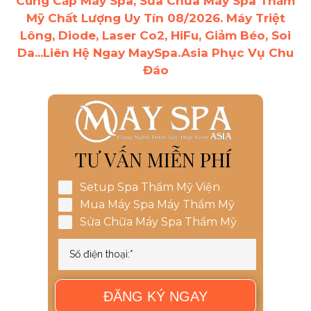
Cung Cấp Máy Spa, Sửa Chữa Máy Spa Thẩm
Mỹ Chất Lượng Uy Tín 08/2026. Máy Triệt
Lông, Diode, Laser Co2, HiFu, Giảm Béo, Soi
Da...Liên Hệ Ngay MaySpa.Asia Phục Vụ Chu
Đáo
TƯ VẤN MIỄN PHÍ
Setup Spa Thẩm Mỹ Viện
Mua Máy Spa Máy Thẩm Mỹ
Sửa Chữa Máy Spa Thẩm Mỹ
ĐĂNG KÝ NGAY