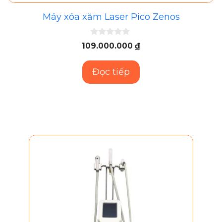
Máy xóa xăm Laser Pico Zenos
0
109.000.000
₫
n
g
o
Đọc tiếp
à
i
5