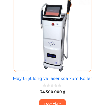
Máy triệt lông và laser xóa xăm Koller
0
34.500.000
₫
n
g
o
Đọc tiếp
à