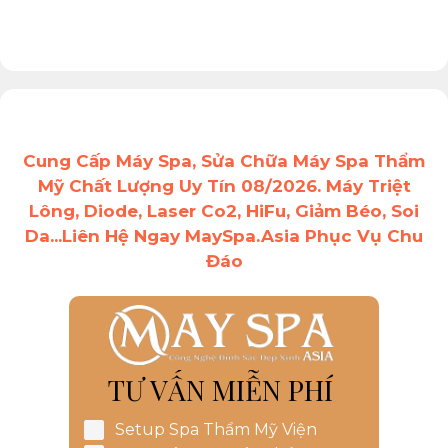
Cung Cấp Máy Spa, Sửa Chữa Máy Spa Thẩm
Mỹ Chất Lượng Uy Tín 08/2026. Máy Triệt
Lông, Diode, Laser Co2, HiFu, Giảm Béo, Soi
Da...Liên Hệ Ngay MaySpa.Asia Phục Vụ Chu
Đáo
TƯ VẤN MIỄN PHÍ
Setup Spa Thẩm Mỹ Viện