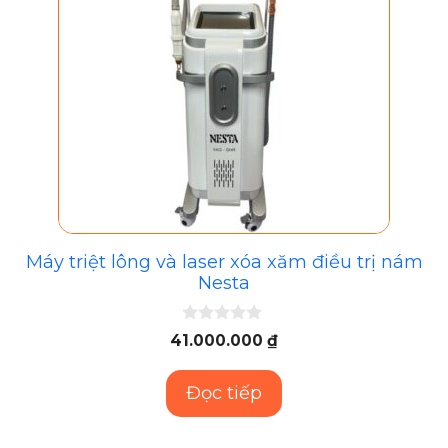
Máy triệt lông và laser xóa xăm điều trị nám
Nesta
0
41.000.000
₫
n
g
o
Đọc tiếp
à
i
5