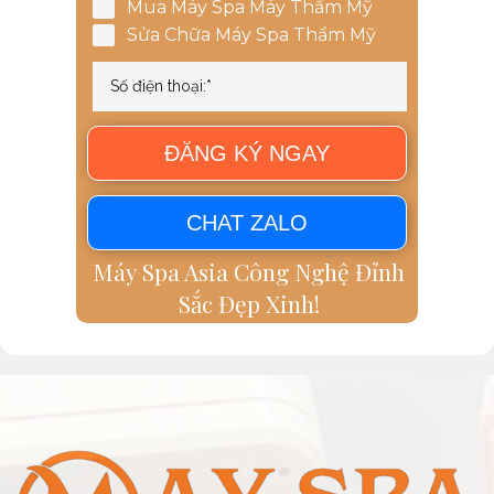
Mua Máy Spa Máy Thẩm Mỹ
Sửa Chữa Máy Spa Thẩm Mỹ
ĐĂNG KÝ NGAY
CHAT ZALO
Máy Spa Asia Công Nghệ Đỉnh
Sắc Đẹp Xinh!