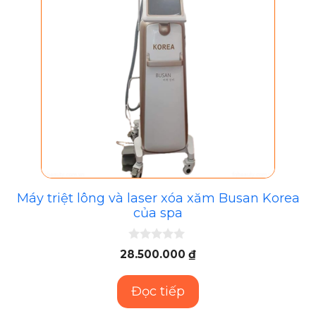
Máy triệt lông và laser xóa xăm Busan Korea
của spa
0
28.500.000
₫
n
g
o
Đọc tiếp
à
i
5