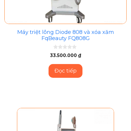
Máy triệt lông Diode 808 và xóa xăm
FqBeauty FQ808G
0
33.500.000
₫
n
g
o
Đọc tiếp
à
i
5