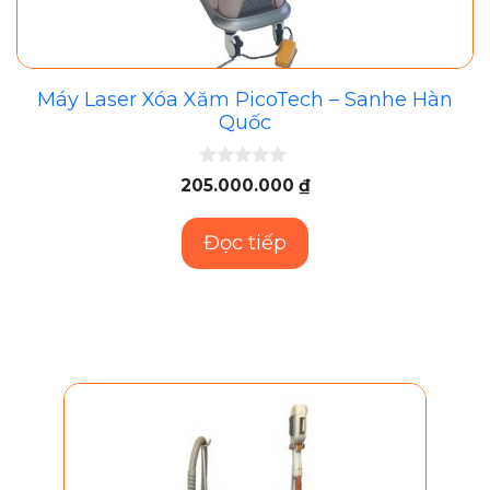
Máy Laser Xóa Xăm PicoTech – Sanhe Hàn
Quốc
0
205.000.000
₫
n
g
o
Đọc tiếp
à
i
5