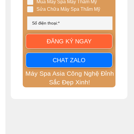
Mua Máy Spa Máy Thẩm Mỹ
Sửa Chữa Máy Spa Thẩm Mỹ
ĐĂNG KÝ NGAY
CHAT ZALO
Máy Spa Asia Công Nghệ Đỉnh
Sắc Đẹp Xinh!