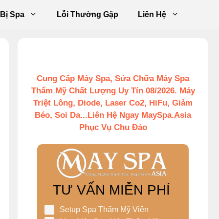
 Bị Spa
Lỗi Thường Gặp
Liên Hệ
Cung Cấp Máy Spa, Sửa Chữa Máy Spa
Thẩm Mỹ Chất Lượng Uy Tín 08/2026. Máy
Triệt Lông, Diode, Laser Co2, HiFu, Giảm
Béo, Soi Da...Liên Hệ Ngay MaySpa.Asia
Phục Vụ Chu Đáo
TƯ VẤN MIỄN PHÍ
Setup Spa Thẩm Mỹ Viện