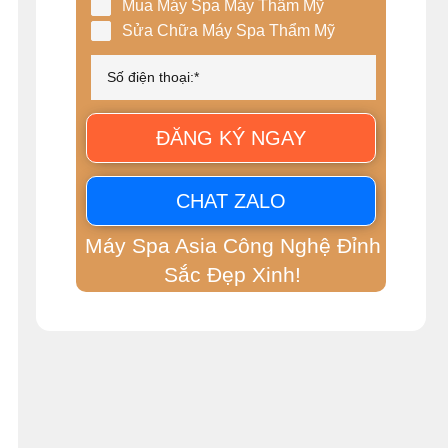
Mua Máy Spa Máy Thẩm Mỹ
Sửa Chữa Máy Spa Thẩm Mỹ
ĐĂNG KÝ NGAY
CHAT ZALO
Máy Spa Asia Công Nghệ Đỉnh
Sắc Đẹp Xinh!