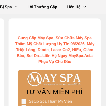
 Bị Spa
Lỗi Thường Gặp
Liên Hệ
Cung Cấp Máy Spa, Sửa Chữa Máy Spa
Thẩm Mỹ Chất Lượng Uy Tín 08/2026. Máy
Triệt Lông, Diode, Laser Co2, HiFu, Giảm
Béo, Soi Da...Liên Hệ Ngay MaySpa.Asia
Phục Vụ Chu Đáo
TƯ VẤN MIỄN PHÍ
Setup Spa Thẩm Mỹ Viện